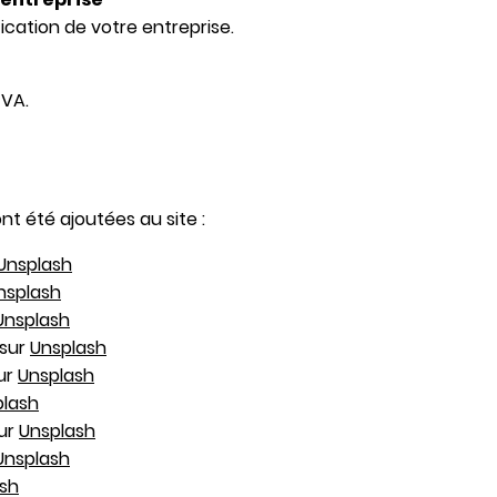
fication de votre entreprise.
TVA.
t été ajoutées au site :
Unsplash
nsplash
Unsplash
sur
Unsplash
ur
Unsplash
plash
ur
Unsplash
Unsplash
sh