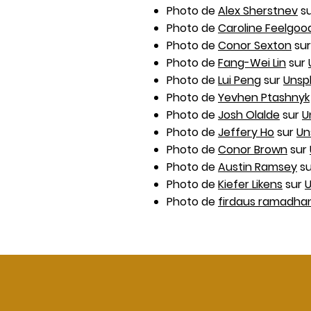
Photo de
Alex Sherstnev
s
Photo de
Caroline Feelgoo
Photo de
Conor Sexton
su
Photo de
Fang-Wei Lin
sur
Photo de
Lui Peng
sur
Unsp
Photo de
Yevhen Ptashnyk
Photo de
Josh Olalde
sur
U
Photo de
Jeffery Ho
sur
Un
Photo de
Conor Brown
sur
Photo de
Austin Ramsey
s
Photo de
Kiefer Likens
sur
U
Photo de
firdaus ramadha