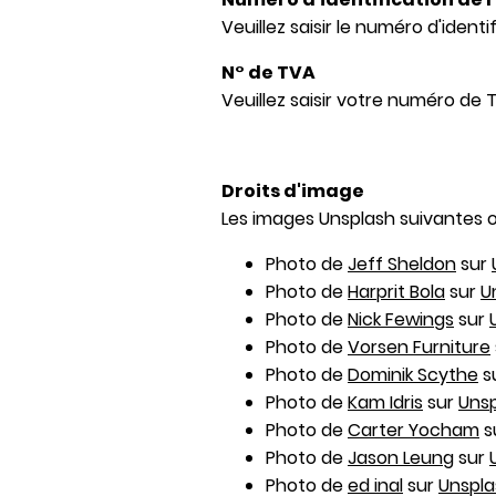
Veuillez saisir le numéro d'identi
N° de TVA
Veuillez saisir votre numéro de 
Droits d'image
Les images Unsplash suivantes on
Photo de
Jeff Sheldon
sur
Photo de
Harprit Bola
sur
U
Photo de
Nick Fewings
sur
Photo de
Vorsen Furniture
Photo de
Dominik Scythe
s
Photo de
Kam Idris
sur
Uns
Photo de
Carter Yocham
s
Photo de
Jason Leung
sur
Photo de
ed inal
sur
Unspla