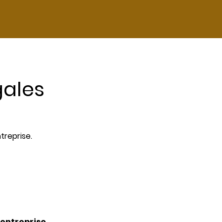
gales
treprise.
'entreprise